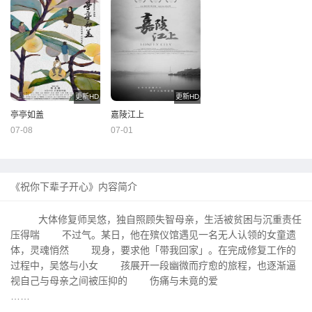
更新HD
更新HD
亭亭如盖
嘉陵江上
07-08
07-01
《祝你下辈子开心》内容简介
大体修复师吴悠，独自照顾失智母亲，生活被贫困与沉重责任
压得喘 不过气。某日，他在殡仪馆遇见一名无人认领的女童遗
体，灵魂悄然 现身，要求他「带我回家」。在完成修复工作的
过程中，吴悠与小女 孩展开一段幽微而疗愈的旅程，也逐渐逼
视自己与母亲之间被压抑的 伤痛与未竟的爱
……