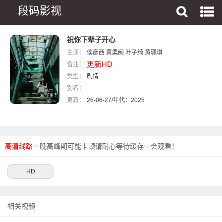
段码影视
祝你下辈子开心
主演：
侯彦西
黄柔闽
叶子绮
黄珮琪
更新HD
备注：
类型：
剧情
别名：
更新：
26-06-27/年代：2025
高清线路一
晚高峰期可能卡顿请耐心等待缓存一会观看！
HD
相关视频