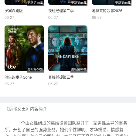
更新第10集
更新第06集
更新第08集
罗宾汉剧版
夜班经理第二季
地狱来的芳邻2026
06-27
06-27
06-27
更新第06集
更新第06集
消失的妻子Gone
真相捕捉第三季
06-27
06-27
《诉讼女王》内容简介
一个由女性组成的离婚律师团队离开了一家男性主导的事务
所，开创了自己的强势业务。她们个性鲜明、才华横溢、情感复