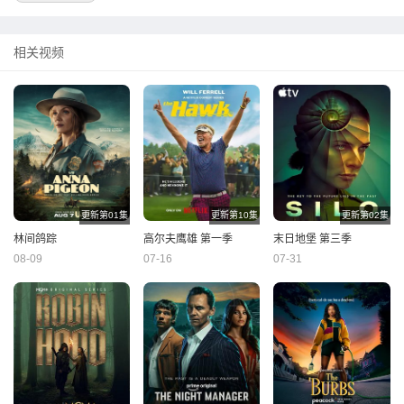
相关视频
更新第01集
更新第10集
更新第02集
林间鸽踪
高尔夫鹰雄 第一季
末日地堡 第三季
08-09
07-16
07-31