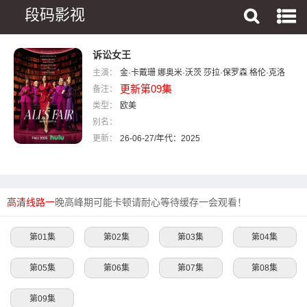
段码影视
诉讼女王
主演：
金·卡戴珊
娜奥米·沃茨
莎拉·保罗森
格伦·克洛
更新第09集
备注：
斯
南希·纳什
缇雅娜·泰勒
马修·诺斯卡
索菲亚·
类型：
布伊
欧美
凯勒布·亚历山大·史密斯
杰马库斯·基尔戈
别名：
尔
安德烈娅·勒布朗
阿玛尼·巴雷特
妮可·马古利
更新：
斯
26-06-27/年代：2025
格蕾丝·古默
艾德·奥尼尔
桑尼·萨伊托
安娜·
达尔
詹姆斯·巴林顿
伊丽莎白·伯克利
科迪·肯尼
迪
高清线路一
晚高峰期可能卡顿请耐心等待缓存一会观看！
第01集
第02集
第03集
第04集
第05集
第06集
第07集
第08集
第09集