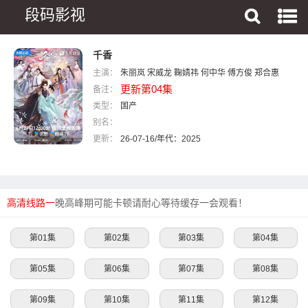
段码影视
千香
主演：
朱丽岚
宋威龙
鞠婧祎
何中华
傅方俊
郑合惠
更新第04集
备注：
子
叶盛佳
薛八一
刘梦芮
赵华为
张志浩
梁咏妮
类型：
国产
别名：
更新：
26-07-16/年代：2025
高清线路一
晚高峰期可能卡顿请耐心等待缓存一会观看！
第01集
第02集
第03集
第04集
第05集
第06集
第07集
第08集
第09集
第10集
第11集
第12集