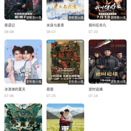
更新第06集
更新第04集
更新第06集
夜语记
米良与麦青
我叫任非凡
08-08
08-07
07-20
更新第20集
更新第03集
更新第08集
冰淇淋的夏天
悬案
逆时追捕
07-06
07-25
07-16