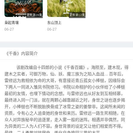
更新第26集
更新第12集
枭起青壤
东山顶上
06-27
06-27
《千香》内容简介
该剧改编自十四郎的小说《千香百媚》。海陨至，建木现，得
建木之实者，可御万物，仙、妖、魔三族为之陷入血战... 百年后，
雷修远为救相依为命的大哥，有意接近青丘孤女小棒槌，因缘际会
下两人一同进入雏凤书院修习。书院以命相护的小伙伴给了小棒槌
最初的友情，也埋下情动的念想。与雷修远也从好友到互相倾慕，
最终进入同一门派，就在两颗心越靠越近之时，身世之谜也逐步揭
开，小棒槌也不断脱胎换骨成了冰雪之姿的姜黎非。这闻所未闻的
资质，令有心之人追查她的身世和来历。雷修远一路生死相随，在
众人对异族秘辛的追逐里，走入雾一般的迷阵。相遇并非偶然，同
为异类的二人为人们不容。身世背景的设定又让他们相爱而不得。
最终，二人勇敢对抗宿命，炼化自身换回三界的太平