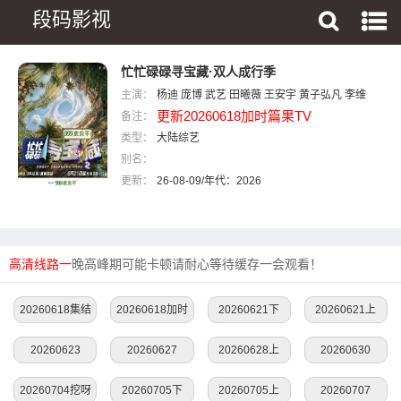
段码影视
忙忙碌碌寻宝藏·双人成行季
主演：
杨迪
庞博
武艺
田曦薇
王安宇
黄子弘凡
李维
更新20260618加时篇果TV
备注：
嘉
黄明昊
胡一天
吴昕
孙阳
孙阳
Sunny
Sun
类型：
大陆综艺
别名：
更新：
26-08-09/年代：2026
高清线路一
晚高峰期可能卡顿请耐心等待缓存一会观看！
20260618集结
20260618加时
20260621下
20260621上
篇
篇果TV
20260623
20260627
20260628上
20260630
20260704挖呀
20260705下
20260705上
20260707