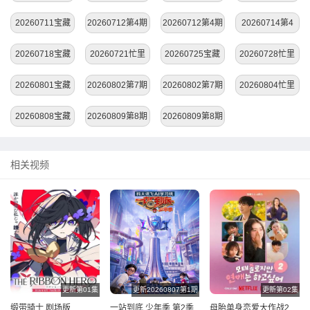
挖第2期
20260711宝藏
20260712第4期
20260712第4期
20260714第4
挖呀挖
下
上
期：寻宝小队2.0
20260718宝藏
20260721忙里
20260725宝藏
20260728忙里
挖呀挖第4期
偷闲录第5期
挖呀挖
偷闲录第6期
20260801宝藏
20260802第7期
20260802第7期
20260804忙里
挖呀挖第6期
下
上
偷闲录第7期：王
20260808宝藏
20260809第8期
20260809第8期
安宇
挖呀挖第7期
下
上
相关视频
更新第01集
更新20260807第1期
更新第02集
缎带骑士 剧场版
一站到底 少年季 第2季
母胎单身恋爱大作战2