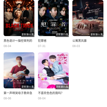
更新第01集
更新第03集
更新第01集
黑色诡计～操控审判的
犯罪者
公寓黑风暴
辩护人
08-04
07-31
08-03
更新第01集
更新第01集
第一声啼哭母子救命急
不喜欢色色的我吗？
救班
08-06
08-04