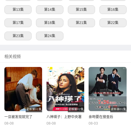
第13集
第14集
第15集
第16集
第17集
第18集
第21集
第22集
第23集
第24集
相关视频
更新第01集
更新第02集
更新第01集
一旦被发现就完了
八神瑛子：上野中央署
亲吻要在搜查后
08-08
组织犯罪对策课
08-08
08-03