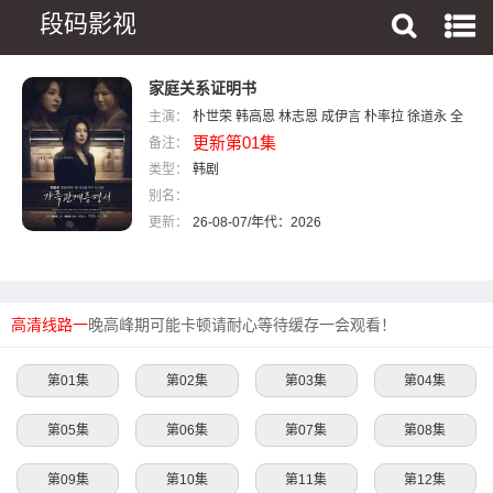
段码影视
家庭关系证明书
主演：
朴世荣
韩高恩
林志恩
成伊言
朴率拉
徐道永
全
更新第01集
备注：
胜彬
类型：
韩剧
别名：
更新：
26-08-07/年代：2026
高清线路一
晚高峰期可能卡顿请耐心等待缓存一会观看！
第01集
第02集
第03集
第04集
第05集
第06集
第07集
第08集
第09集
第10集
第11集
第12集