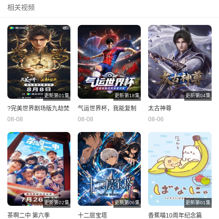
相关视频
更新第01集
更新第18集
更新第04集
?完美世界剧场版九劫焚
气运世界杯，我能复制
太古神尊
天?
08-08
所有球星技能
08-08
08-06
更新第02集
更新第06集
更新第01集
茶啊二中 第六季
十二层宝塔
香蕉喵10周年纪念篇