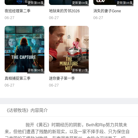
更新第06集
更新第08集
更新第06集
夜班经理第二季
地狱来的芳邻2026
消失的妻子Gone
06-27
06-27
06-27
更新第06集
更新第10集
真相捕捉第三季
迷你妻子第一季
06-27
06-27
《达顿牧场》内容简介
抛开《黄石》时期经历的阴影，Beth和Rip努力共筑未
来，但他们遭遇了残酷的新现实，以及一家不择手段、只为保住自