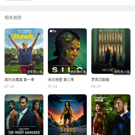
相关视频
更新第10集
更新第02集
更新第10集
高尔夫鹰雄 第一季
末日地堡 第三季
罗宾汉剧版
07-16
07-31
06-27