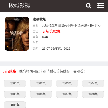
段码影视
达顿牧场
主演：
艾德·哈里斯
娜塔莉·阿琳·林德
芬恩·利特
凯利·
更新第02集
备注：
蕾莉
胡安·巴勃罗·拉瓦
伊曼·克罗松
安妮特·贝
类型：
宁
欧美
马克·门查卡
科尔·豪瑟
J.R.维拉利尔
杰·科特
别名：
尼
凯·卡斯特
约翰·W·希思
爱默生·米勒
布列塔
更新：
尼·霍夫纳
26-07-16/年代：2026
拉乌夫·马尔祖基
娜塔莉娅·格温
凯蒂·
里普利
凯尔·普罗米斯科
高清线路一
晚高峰期可能卡顿请耐心等待缓存一会观看！
第01集
第02集
第03集
第04集
第05集
第06集
第07集
第08集
第09集