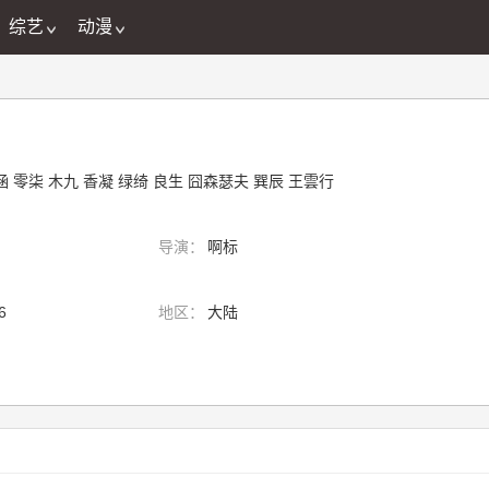
综艺
动漫
涵
零柒
木九
香凝
绿绮
良生
囧森瑟夫
巽辰
王雲行
导演：
啊标
6
地区：
大陆