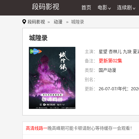
段码影视
首页
电影
连续剧
段码影视
»
动漫
» 城隍录
城隍录
主演：
星望
杏林儿
九玦
夏
更新第02集
备注：
类型：
国产动漫
别名：
更新：
26-07-07/年代：202
高清线路一
晚高峰期可能卡顿请耐心等待缓存一会观看！