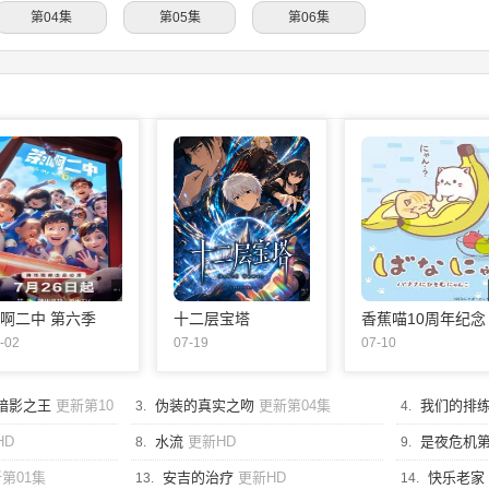
第04集
第05集
第06集
更新第02集
更新第06集
啊二中 第六季
十二层宝塔
香蕉喵10周年纪念
篇
-02
07-19
07-10
暗影之王
更新第10
伪装的真实之吻
更新第04集
我们的排
3.
4.
HD
水流
更新HD
是夜危机
8.
9.
第01集
安吉的治疗
更新HD
快乐老家
13.
14.