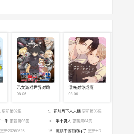
更新第01集
更新第01集
更新第01集
乙女游戏世界对路
澈底对你成瘾
人角色很不友好 第
08-06
08-06
二季
练
更新第02集
花前月下人未眠
更新第06集
5.
第一季
更新第06集
半个男人
更新第04集
10.
更新20260625
沉默不该有的样子
更新HD
15.