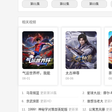
第01集
第02集
第03集
相关视频
更新第18集
更新第04集
气运世界杯，我能
太古神尊
茶
复制所有球星技能
08-01
08-06
08
马背摇篮
更新第16集
星球大战：摩尔-
1.
2.
集
京武侠影
更新HD
谁想当老大
更新
6.
7.
1999！神秘学对策部英配版
更新第
公寓黑风暴
更新
11.
12.