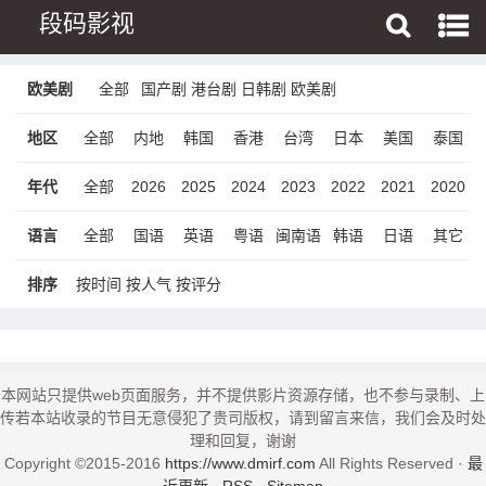
段码影视
欧美剧
全部
国产剧
港台剧
日韩剧
欧美剧
地区
全部
内地
韩国
香港
台湾
日本
美国
泰国
年代
全部
2026
2025
2024
2023
2022
2021
2020
语言
全部
国语
英语
粤语
闽南语
韩语
日语
其它
排序
按时间
按人气
按评分
本网站只提供web页面服务，并不提供影片资源存储，也不参与录制、上
传若本站收录的节目无意侵犯了贵司版权，请到留言来信，我们会及时处
理和回复，谢谢
Copyright ©2015-2016
https://www.dmirf.com
All Rights Reserved ·
最